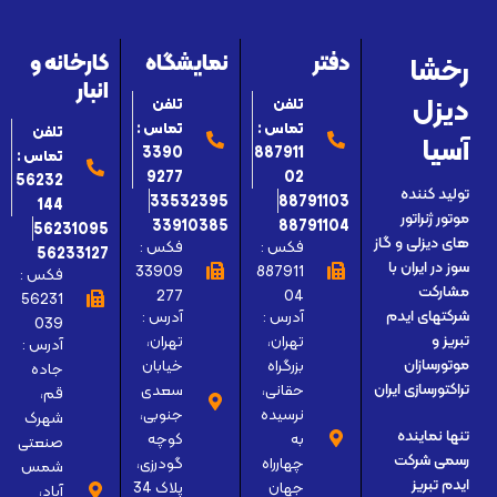
رخشا
دفتر
نمایشگاه
کارخانه و
انبار
دیزل
تلفن
تلفن
تماس :
تماس :
تلفن
آسیا
3390
887911
تماس :
9277
02
56232
تولید کننده
33532395
88791103
144
موتور ژنراتور
33910385
88791104
56231095
های دیزلی و گاز
فکس :
فکس :
56233127
سوز در ایران با
33909
887911
فکس :
مشارکت
277
04
56231
آدرس :
آدرس :
شرکتهای ایدم
039
تهران،
تهران،
تبریز و
آدرس :
بزرگراه
خیابان
موتورسازان
جاده
حقانی،
سعدی
تراکتورسازی ایران
قم،
نرسیده
جنوبی،
شهرک
تنها نماینده
به
کوچه
صنعتی
رسمی شرکت
چهارراه
گودرزی،
شمس
ایدم تبریز
جهان
پلاک 34
آباد،