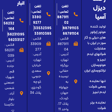
انبار
دیزل
تلفن
تلفن
تماس :
تماس :
تلفن
آسیا
3390
887911
تماس :
9277
02
56232
تولید کننده
33532395
88791103
144
موتور ژنراتور
33910385
88791104
56231095
های دیزلی و گاز
فکس :
فکس :
56233127
سوز در ایران با
33909
887911
فکس :
مشارکت
277
04
56231
آدرس :
آدرس :
شرکتهای ایدم
039
تهران،
تهران،
تبریز و
آدرس :
بزرگراه
خیابان
موتورسازان
جاده
حقانی،
سعدی
تراکتورسازی ایران
قم،
نرسیده
جنوبی،
شهرک
تنها نماینده
به
کوچه
صنعتی
رسمی شرکت
چهارراه
گودرزی،
شمس
ایدم تبریز
جهان
پلاک 34
آباد،
کودک،
بلوار
نماینده برتر
پلاک 17،
نگارستا
شرکت
واحد 11
ن،