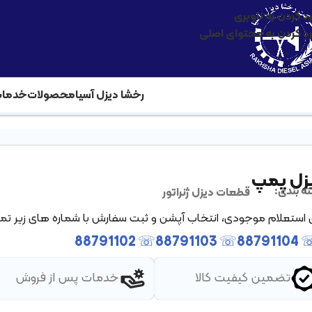
رد کردن به ناوبری
رد کردن به محتوای اصلی
رخشا دیزل آسیا
محصولات
خدما
صفح
زل پمپ
قطعات دیزل ژنراتور
ه بندی:
ی استعلام موجودی، انتخاب آپشن و ثبت سفارش با شماره های زیر تم
☏ 88791102
☏ 88791103
☏ 8879
تضمین کیفیت کالا
خدمات پس از فروش