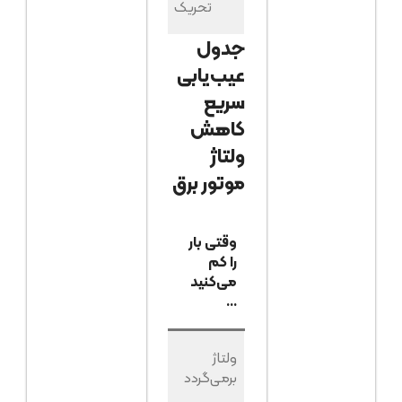
تحریک
بدون بار
جدول
عیب‌یابی
سریع
کاهش
ولتاژ
موتور برق
وقتی
وقتی بار
دستی
احتمالاً
را کم
گاز را زیاد
مشکل از
می‌کنید
می‌کنید
…
…
…
ولتاژ زیاد
ولتاژ
اضافه بار یا
تغییر
برمی‌گردد
AVR
نمی‌کند