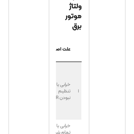
ولتاژ
موتور
برق
درصد
علائم
علت اصلی
وقوع
رایج
تقریبی
ولتاژ
به‌تدریج یا
ناگهانی
خرابی یا
افت
۱
تنظیم
۴۵٪
می‌کند، با
نبودن AVR
کم کردن
بار کمی
برمی‌گردد
خرابی یا
ولتاژ
تمام شدن