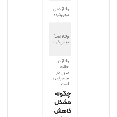
ولتاژ به
دور موتور
ولتاژ کمی
حد نرمال
پایین
برمی‌گردد
برمی‌گردد
(گاورنر)
ولتاژ
همچنان
AVR یا
ولتاژ اصلاً
زیر ۱۰۰
خازن
برنمی‌گردد
ولت
تحریک
است
ولتاژ در
AVR،
حالت
خازن یا
بدون بار
—
سیم‌پیچی
هم پایین
آلترناتور
است
چگونه
مشکل
کاهش