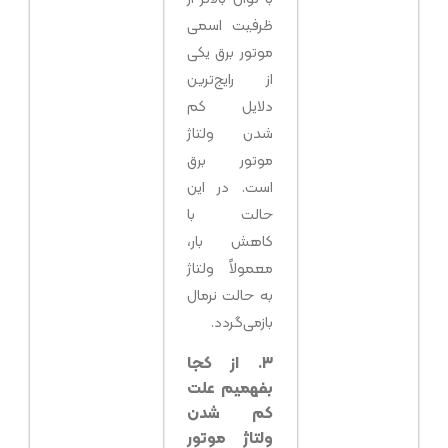
ظرفیت اسمی
موتور برق یکی
از رایج‌ترین
دلایل کم
شدن ولتاژ
موتور برق
است. در این
حالت با
کاهش بار،
معمولاً ولتاژ
به حالت نرمال
بازمی‌گردد.
۳. از کجا
بفهمیم علت
کم شدن
ولتاژ موتور