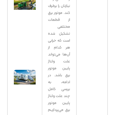
جامع
نیازتان را برطرف
خرید
کند. موتور برق
دیزل
از قطعات
ژنراتور
کشاورز
مختلفی
افزایش
تشکیل شده
بازدهی
است که خرابی
کاهش
هر کدام از
هزینه‌
آن‌ها می‌تواند
تیر ۲۷, ۱۴۰۵
بدون دید
علت ولتاژ
پایین موتور
دیزل
برق باشد. در
ژنراتور
ادامه، به
هیبری
بررسی کامل
چیست 
چطور
چند علت ولتاژ
کار
پایین موتور
می‌کند
برق می‌پردازیم
| نسل