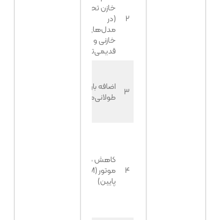
خیلی
خازن تحریک
پایین (زیر
۲
(در
۲۵٪
۱۰۰ ولت)
مدل‌های
یا اصلاً
خازنی و
ولتاژ ندارد
قدیمی‌تر)
وقتی بار را
کم
اضافه بار
۳
می‌کنید
۱۵٪
طولانی‌مدت
ولتاژ
برمی‌گردد
صدای
موتور
کندتر از
کاهش دور
حد عادی
۴
موتور (RPM
۱۰٪
است، ولتاژ
پایین)
با افزایش
دستی گاز
برمی‌گردد