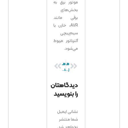
موتور برق به
بخش‌های
برقی مانند
AVR، خازن یا
سیم‌پیچی
آلترناتور مربوط
می‌شود.
مقاله قبلی
مقاله بعدی
ژنراتور سه فاز چیست؟ بررسی صفر تا صد ژنراتور 3 فاز
کم مصرف ترین دیزل ژنراتورهای ایران را بشناسید
دیدگاهتان
را بنویسید
نشانی ایمیل
شما منتشر
نخواهد شد.