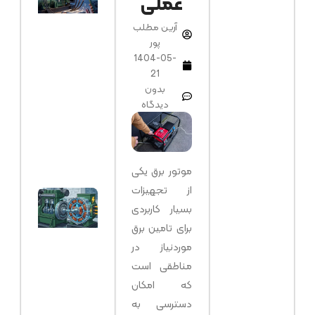
عملی
روشن
می‌شو
آرین مطلب
اما برق
پور
تولید
1404-05-
نمی‌کن
21
عیب‌یا
بدون
و راه 
دیدگاه
کامل
مرداد ۸,
۱۴۰۵
بد
دیدگاه
موتور برق یکی
از تجهیزات
آلترناتو
بسیار کاربردی
دیزل
ژنراتور
برای تامین برق
چیست
موردنیاز در
و
مناطقی است
چگونه
که امکان
کار
می‌کند
دسترسی به