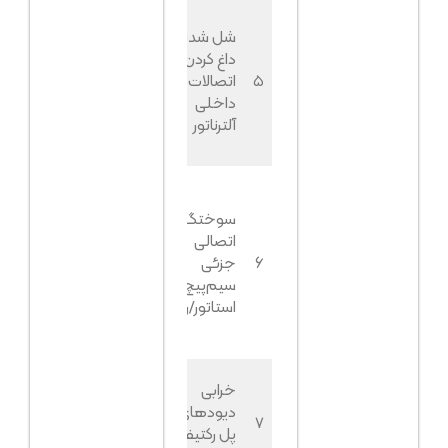
بوی
شل شدن یا
سوختگی،
داغ کردن
ولتاژ با
۵
اتصالات
تکان دادن
۳٪
داخلی
کابل کمی
آلترناتور
تغییر
می‌کند
ولتاژ در
یک فاز
سوختگی یا
خیلی
اتصالی
پایین
۶
جزئی
۱–۲٪
است (در
سیم‌پیچ
سه‌فاز)،
استاتور/روتور
بوی عایق
سوخته
ولتاژ صفر
خرابی
یا خیلی
دیودهای
۷
کم در
۱٪
پل رکتیفایر
حالت