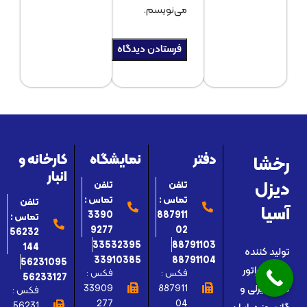
می‌نویسم.
رخشا
دفتر
نمایشگاه
کارخانه و
انبار
دیزل
تلفن
تلفن
تماس :
تماس :
تلفن
آسیا
3390
887911
تماس :
9277
02
56232
33532395
88791103
144
تولید کننده
33910385
88791104
56231095
موتور ژنراتور
فکس :
فکس :
56233127
33909
887911
های دیزلی و
فکس :
277
04
56231