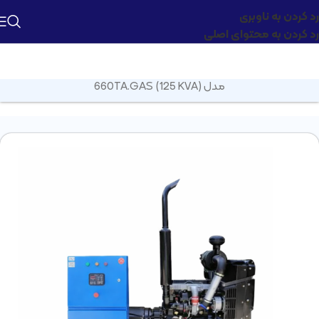
رد کردن به ناوبری
رد کردن به محتوای اصلی
صفحه اصلی
»
محصولات
»
ژنراتور گازی
»
دیزل ژنراتور گازسوز پرکینز
مدل 660TA.GAS (125 KVA)