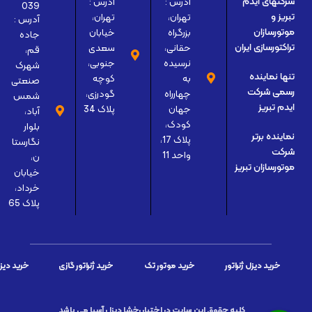
آدرس :
آدرس :
شرکتهای ایدم
039
تهران،
تهران،
تبریز و
آدرس :
بزرگراه
خیابان
موتورسازان
جاده
حقانی،
سعدی
تراکتورسازی ایران
قم،
نرسیده
جنوبی،
شهرک
تنها نماینده
به
کوچه
صنعتی
رسمی شرکت
چهارراه
گودرزی،
شمس
ایدم تبریز
جهان
پلاک 34
آباد،
کودک،
بلوار
نماینده برتر
پلاک 17،
نگارستا
شرکت
واحد 11
ن،
موتورسازان تبریز
خیابان
خرداد،
پلاک 65
خرید دیزل ژنراتور
خرید موتور تک
خرید ژنراتور گازی
خرید دیز
کلیه حقوق این سایت در اختیار رخشا دیزل آسیا می باشد