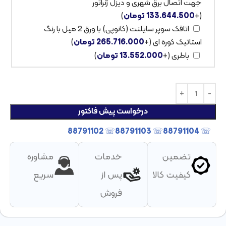
جهت اتصال برق شهری و دیزل ژنراتور
(+
133.644.500
تومان
)
اتاقک سوپر سایلنت (کانوپی) با ورق 2 میل با رنگ
استاتیک کوره ای
(+
265.716.000
تومان
)
باطری
(+
13.552.000
تومان
)
درخواست پیش فاکتور
☏ 88791102
☏ 88791103
☏ 88791104
تضمین
خدمات
مشاوره
کیفیت کالا
پس از
سریع
فروش