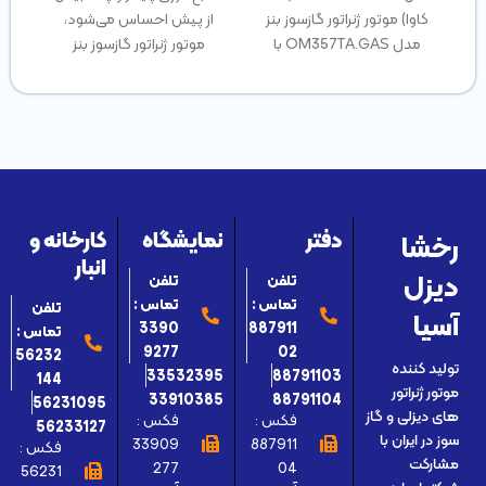
کاوا) موتور ژنراتور گازسوز بنز
از پیش احساس می‌شود،
مدل OM357TA.GAS با
موتور ژنراتور گازسوز بنز
توان ۲۲۵ کاوا یکی
رخشا
دفتر
نمایشگاه
کارخانه و
انبار
دیزل
تلفن
تلفن
تماس :
تماس :
تلفن
آسیا
3390
887911
تماس :
9277
02
56232
تولید کننده
33532395
88791103
144
موتور ژنراتور
33910385
88791104
56231095
های دیزلی و گاز
فکس :
فکس :
56233127
سوز در ایران با
33909
887911
فکس :
مشارکت
277
04
56231