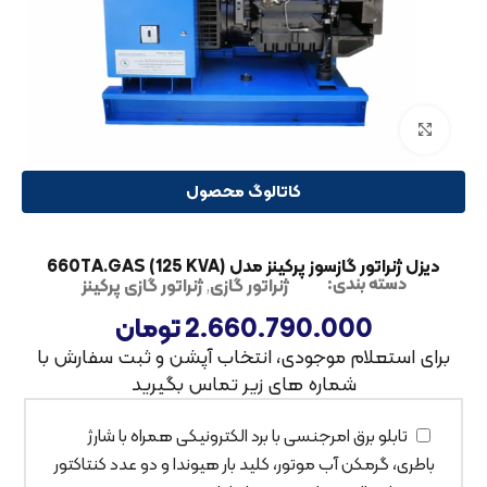
بزرگنمایی تصویر
کاتالوگ محصول
دیزل ژنراتور گازسوز پرکینز مدل 660TA.GAS (125 KVA)
ژنراتور گازی
,
ژنراتور گازی پرکینز
دسته بندی:
2.660.790.000
تومان
برای استعلام موجودی، انتخاب آپشن و ثبت سفارش با
شماره های زیر تماس بگیرید
تابلو برق امرجنسی با برد الکترونیکی همراه با شارژ
باطری، گرمکن آب موتور، کلید بار هیوندا و دو عدد کنتاکتور