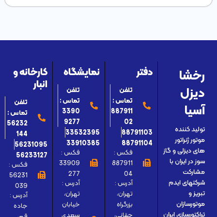
تامین برق محیط
رخشا
دفتر
نمایشگاه
کارخانه و
انبار
دیزل
تلفن
تلفن
تماس :
تماس :
تلفن
آسیا
3390
887911
تماس :
9277
02
56232
تولید کننده
33532395
88791103
144
موتور ژنراتور
33910385
88791104
56231095
های دیزلی و گاز
فکس :
فکس :
56233127
سوز در ایران با
33909
887911
فکس :
مشارکت
277
04
56231
آدرس :
آدرس :
شرکتهای ایدم
039
تهران،
تهران،
تبریز و
آدرس :
بزرگراه
خیابان
موتورسازان
جاده
حقانی،
سعدی
تراکتورسازی ایران
قم،