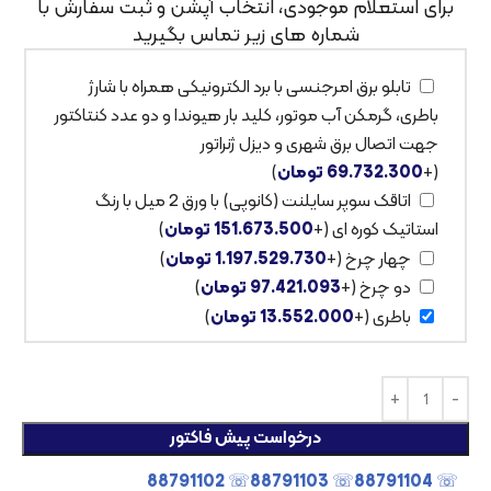
برای استعلام موجودی، انتخاب آپشن و ثبت سفارش با
شماره های زیر تماس بگیرید
تابلو برق امرجنسی با برد الکترونیکی همراه با شارژ
باطری، گرمکن آب موتور، کلید بار هیوندا و دو عدد کنتاکتور
جهت اتصال برق شهری و دیزل ژنراتور
(+
69.732.300
تومان
)
اتاقک سوپر سایلنت (کانوپی) با ورق 2 میل با رنگ
استاتیک کوره ای
(+
151.673.500
تومان
)
چهار چرخ
(+
1.197.529.730
تومان
)
دو چرخ
(+
97.421.093
تومان
)
باطری
(+
13.552.000
تومان
)
درخواست پیش فاکتور
☏ 88791102
☏ 88791103
☏ 88791104