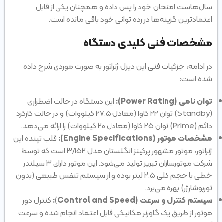
سال‌هاست امتحان خود را پس داده و همچنان یکی از قابل
اعتمادترین گزینه‌ها در رده توانی خود باقی مانده است.
مشخصات فنی کلیدی دستگاه
در ادامه، جزئیات فنی این دیزل ژنراتور به صورت موردی شرح داده
شده است:
توان نامی (Power Rating):
این دستگاه در حالت اضطراری
(Standby) توان ۲۲ کاوا (معادل ۲۷.۵ کیلووات) و در حالت کارکرد
دائم (Prime) توان ۲۵ کاوا (معادل ۲۰ کیلووات) را ارائه می‌دهد.
مشخصات موتور (Engine Specifications):
قلب تپنده این
ژنراتور، موتور مشهور پرکینز انگلستان مدل ۳/۱۵۲ است که توسط
شرکت موتورسازان تبریز تولید می‌شود. این موتور دارای ۳ سیلندر
خطی با حجم کلی ۲.۵ لیتر بوده و از سیستم تنفس طبیعی (بدون
توربوشارژر) بهره می‌برد.
سیستم کنترل و سرعت (Control and Speed):
کنترل دور
موتور از طریق یک گاورنر مکانیکی قابل اعتماد انجام شده و سرعت