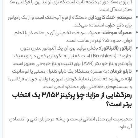
آن روی ۱۵۰۰ دور در دقیقه ثابت است که برای تولید برق با فرکانس ۵۰
هرتز ایده‌آل است.
سیستم خنک‌کاری:
این دستگاه از نوع آب‌خنک است و از یک رادیاتور
برای دفع حرارت استفاده می‌کند.
مصرف سوخت:
مصرف سوخت تخمینی آن در حالت کار با تمام
توان، حدود ۶.۵ لیتر در ساعت است.
ژنراتور (آلترناتور):
بخش تولید برق آن یک آلترناتور مدرن بدون
جاروبک (Brushless) است که نیاز به نگهداری کمی دارد و به یک
رگولاتور ولتاژ خودکار (AVR) برای تثبیت ولتاژ خروجی مجهز است.
تابلو فرمان:
به همراه دستگاه یک تابلو کنترل دستی یا اتوماتیک
ارائه می‌شود که شامل نمایشگرهای ضروری (ولتاژ، جریان، فرکانس)
و سیستم‌های حفاظتی برای عملکرد ایمن است.
رمزگشایی از مزایا: چرا پرکینز ۳/۱۵۲ یک انتخاب
برتر است؟
محبوبیت این مدل اتفاقی نیست و ریشه در مزایای فنی و اقتصادی
آن دارد: