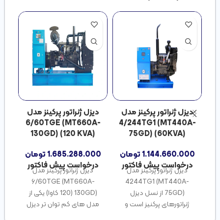
دیزل ژنراتور پرکینز مدل
دیزل ژنراتور پرکینز مدل
20 
6/60TGE (MT660A-
4/244TG1 (MT440A-
130GD) (120 KVA)
75GD) (60KVA)
در
1.144.660.000
تومان
1.685.288.000
تومان
درخواست پیش فاکتور
درخواست پیش فاکتور
دیزل ژنراتور پرکینز مدل
دیزل ژنراتور پرکینز مدل
۶/60TGE (MT660A-
4244TG1 (MT440A-
75GD) از نسل دیزل
130GD) (120 کاوا) یکی از
ژنراتورهای پرکنیز است و
مدل های کم توان تر دیزل
گزینه بسیار مناسبی برای
ژنراتور پرکینز است که