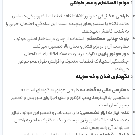
دوام افسانه‌ای و عمر طولانی
طراحی مکانیکی:
موتور ۳/۱۵۲ فاقد قطعات الکترونیکی حساس
مانند ECU یا سنسورهای پیچیده است. این سادگی، احتمال خرابی را
به شدت کاهش می‌دهد.
بلوک چدنی مستحکم:
استفاده از چدن در ساختار اصلی موتور،
مقاومت آن را در برابر فشار و دمای بالا تضمین می‌کند.
دور موتور پایین:
کارکرد در سرعت ۱۵۰۰ RPM باعث کاهش
چشمگیر استهلاک قطعات متحرک و افزایش طول عمر موتور
می‌شود.
نگهداری آسان و کم‌هزینه
دسترسی عالی به قطعات:
طراحی موتور به گونه‌ای است که
دسترسی به فیلترها، پمپ انژکتور و سایر اجزا برای سرویس و تعمیر
بسیار آسان است.
عدم نیاز به ابزار تخصصی:
برای عیب‌یابی و تعمیر این موتور، نیازی
به دستگاه دیاگ کامپیوتری نیست و یک مکانیک ماهر به راحتی
می‌تواند آن را سرویس کند.
فراوانی قطعات یدکی:
به لطف تولید داخلی توسط شرکت