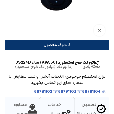
بزرگنمایی تصویر
کاتالوگ محصول
ژنراتور تک طرح استمفورد (50 KVA) مدل DS224D
ژنراتور تک
,
ژنراتور تک طرح استمفورد
دسته بندی:
برای استعلام موجودی، انتخاب آپشن و ثبت سفارش با
شماره های زیر تماس بگیرید
☏ 88791102
☏ 88791103
☏ 88791104
تضمین
خدمات
مشاوره
کیفیت کالا
پس از
سریع