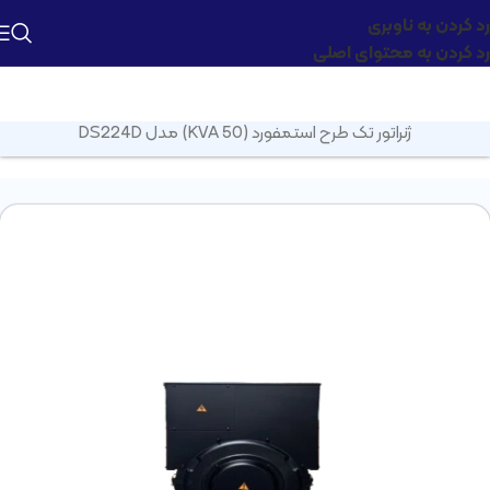
رد کردن به ناوبری
رد کردن به محتوای اصلی
صفحه اصلی
»
محصولات
»
ژنراتور تک
»
ژنراتور تک طرح استمفورد
»
ژنراتور تک طرح استمفورد (50 KVA) مدل DS224D