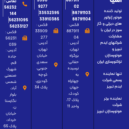
3390
887911
تماس :
9277
02
56232
تولید کننده
33532395
88791103
144
موتور ژنراتور
33910385
88791104
56231095
های دیزلی و گاز
فکس :
فکس :
56233127
سوز در ایران با
33909
887911
فکس :
مشارکت
277
04
56231
آدرس :
آدرس :
شرکتهای ایدم
039
تهران،
تهران،
تبریز و
آدرس :
بزرگراه
خیابان
موتورسازان
جاده
حقانی،
سعدی
تراکتورسازی ایران
قم،
نرسیده
جنوبی،
شهرک
تنها نماینده
به
کوچه
صنعتی
رسمی شرکت
چهارراه
گودرزی،
شمس
ایدم تبریز
جهان
پلاک 34
آباد،
کودک،
بلوار
نماینده برتر
پلاک 17،
نگارستا
شرکت
واحد 11
ن،
موتورسازان تبریز
خیابان
خرداد،
پلاک 65