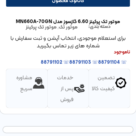
کاتالوگ محصول
موتور تک پرکینز 6.60 گازسوز مدل MN660A-70GN
موتور تک
,
موتور تک پرکینز
دسته بندی:
برای استعلام موجودی، انتخاب آپشن و ثبت سفارش با
شماره های زیر تماس بگیرید
ناموجود
☏ 88791102
☏ 88791103
☏ 88791104
تضمین
خدمات
مشاوره
کیفیت کالا
پس از
سریع
فروش