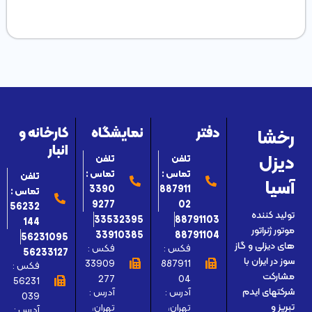
رخشا
دفتر
نمایشگاه
کارخانه و
انبار
دیزل
تلفن
تلفن
تماس :
تماس :
تلفن
آسیا
3390
887911
تماس :
9277
02
56232
تولید کننده
33532395
88791103
144
موتور ژنراتور
33910385
88791104
56231095
های دیزلی و گاز
فکس :
فکس :
56233127
سوز در ایران با
33909
887911
فکس :
مشارکت
277
04
56231
آدرس :
آدرس :
شرکتهای ایدم
039
تهران،
تهران،
تبریز و
آدرس :