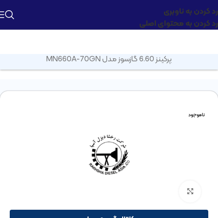
رد کردن به ناوبری
رد کردن به محتوای اصلی
صفحه اصلی
»
محصولات
»
موتور تک
»
موتور تک پرکینز
»
موتور تک
پرکینز 6.60 گازسوز مدل MN660A-70GN
ناموجود
بزرگنمایی تصویر