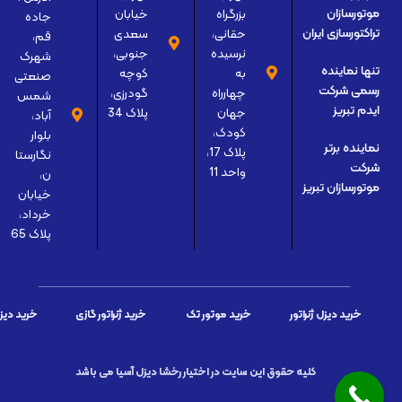
بزرگراه
خیابان
موتورسازان
جاده
حقانی،
سعدی
تراکتورسازی ایران
قم،
نرسیده
جنوبی،
شهرک
تنها نماینده
به
کوچه
صنعتی
رسمی شرکت
چهارراه
گودرزی،
شمس
ایدم تبریز
جهان
پلاک 34
آباد،
کودک،
بلوار
نماینده برتر
پلاک 17،
نگارستا
شرکت
واحد 11
ن،
موتورسازان تبریز
خیابان
خرداد،
پلاک 65
خرید دیزل ژنراتور
خرید موتور تک
خرید ژنراتور گازی
خرید دیز
کلیه حقوق این سایت در اختیار رخشا دیزل آسیا می باشد