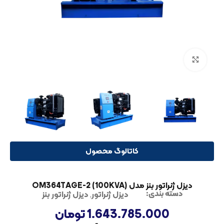
بزرگنمایی تصویر
کاتالوگ محصول
دیزل ژنراتور بنز مدل OM364TAGE-2 (100KVA)
دیزل ژنراتور
,
دیزل ژنراتور بنز
دسته بندی:
1.643.785.000
تومان