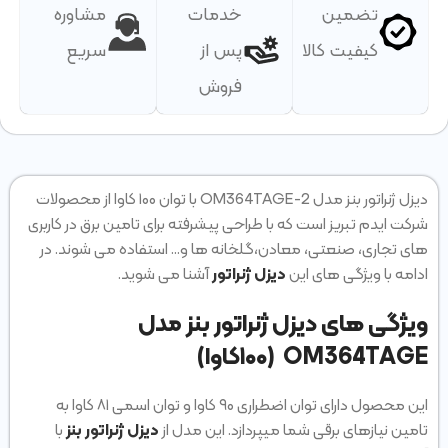
تضمین
خدمات
مشاوره
کیفیت کالا
پس از
سریع
فروش
دیزل ژنراتور بنز مدل OM364TAGE-2 با توان ۱۰۰ کاوا از محصولات
شرکت ایدم تبریز است که با طراحی پیشرفته برای تامین برق در کاربری
های تجاری، صنعتی، معادن،گلخانه ها و… استفاده می شوند. در
ادامه با ویژگی های این
دیزل ژنراتور
آشنا می شوید.
ویژگی‌ های دیزل ژنراتور بنز مدل
OM364TAGE (۱۰۰کاوا)
این محصول دارای توان اضطراری ۹۰ کاوا و توان اسمی ۸۱ کاوا به
تامین نیازهای برقی شما میپردازد. این مدل از
دیزل ژنراتور بنز
با