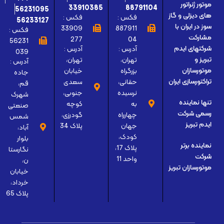
موتور ژنراتور
33910385
88791104
56231095
های دیزلی و گاز
فکس :
فکس :
56233127
سوز در ایران با
33909
887911
فکس :
مشارکت
277
04
56231
آدرس :
آدرس :
شرکتهای ایدم
039
تهران،
تهران،
تبریز و
آدرس :
بزرگراه
خیابان
موتورسازان
جاده
حقانی،
سعدی
تراکتورسازی ایران
قم،
نرسیده
جنوبی،
شهرک
تنها نماینده
به
کوچه
صنعتی
رسمی شرکت
چهارراه
گودرزی،
شمس
ایدم تبریز
جهان
پلاک 34
آباد،
کودک،
بلوار
نماینده برتر
پلاک 17،
نگارستا
شرکت
واحد 11
ن،
موتورسازان تبریز
خیابان
خرداد،
پلاک 65