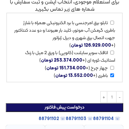
برای استعلام موجودی، انتخاب آپشن و ثبت سفارش با
شماره های زیر تماس بگیرید
تابلو برق امرجنسی با برد الکترونیکی همراه با شارژ
باطری، گرمکن آب موتور، کلید بار هیوندا و دو عدد کنتاکتور
جهت اتصال برق شهری و دیزل ژنراتور
(+
126.929.000
تومان
)
اتاقک سوپر سایلنت (کانوپی) با ورق 2 میل با رنگ
استاتیک کوره ای
(+
253.374.000
تومان
)
چهار چرخ
(+
151.734.000
تومان
)
باطری
(+
13.552.000
تومان
)
درخواست پیش فاکتور
☏ 88791102
☏ 88791103
☏ 88791104