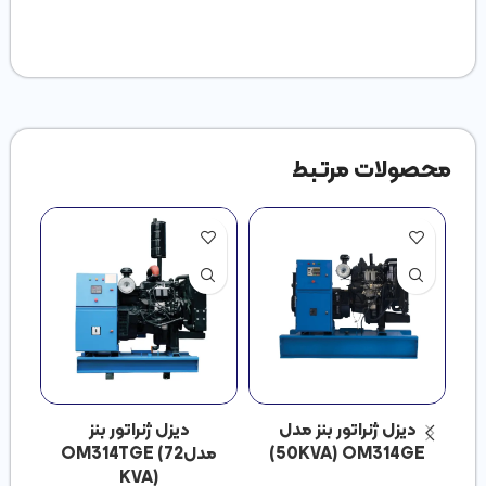
محصولات مرتبط
دیزل ژنراتور بنز مدل
دیزل ژنراتور بنز
دی
50KVA) OM314GE)
مدلOM314TGE (72
KVA)